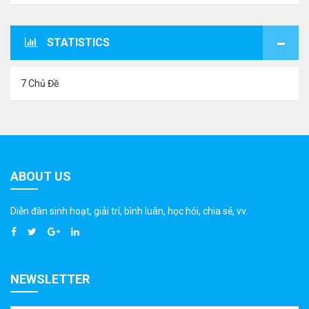
STATISTICS
7 Chủ Đề
ABOUT US
Diễn đàn sinh hoạt, giải trí, bình luân, học hỏi, chia sẻ, vv.
NEWSLETTER