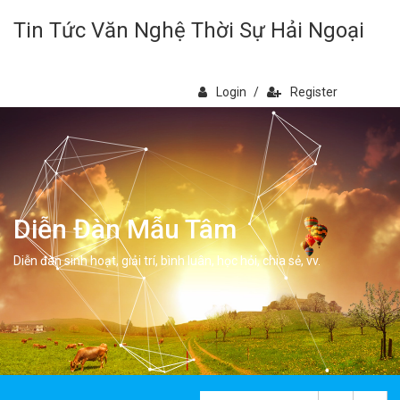
Tin Tức Văn Nghệ Thời Sự Hải Ngoại
Login
/
Register
Diễn Đàn Mẫu Tâm
Diễn đàn sinh hoạt, giải trí, bình luân, học hỏi, chia sẻ, vv.