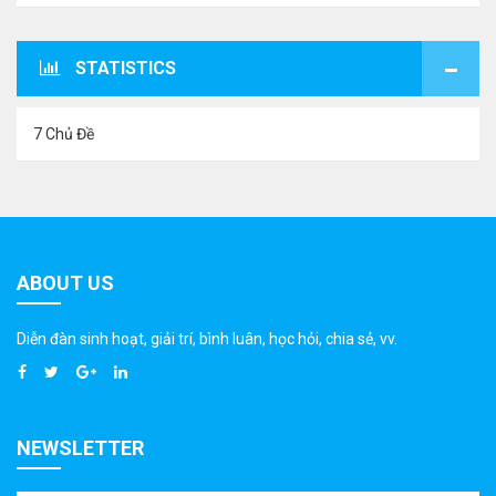
STATISTICS
7 Chủ Đề
ABOUT US
Diễn đàn sinh hoạt, giải trí, bình luân, học hỏi, chia sẻ, vv.
NEWSLETTER