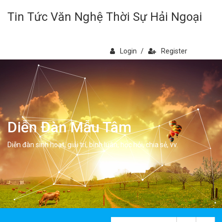
Tin Tức Văn Nghệ Thời Sự Hải Ngoại
Login
/
Register
Diễn Đàn Mẫu Tâm
Diễn đàn sinh hoạt, giải trí, bình luân, học hỏi, chia sẻ, vv.