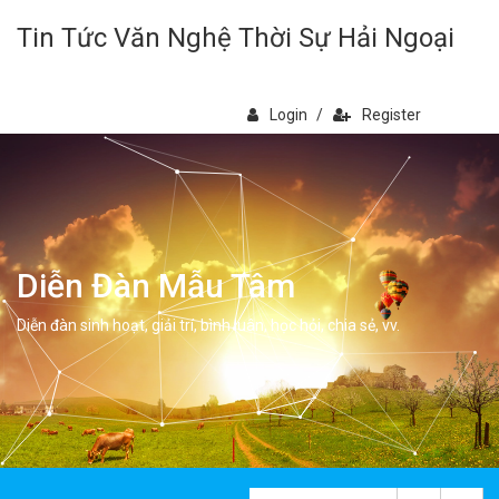
Tin Tức Văn Nghệ Thời Sự Hải Ngoại
Login
/
Register
Diễn Đàn Mẫu Tâm
Diễn đàn sinh hoạt, giải trí, bình luân, học hỏi, chia sẻ, vv.