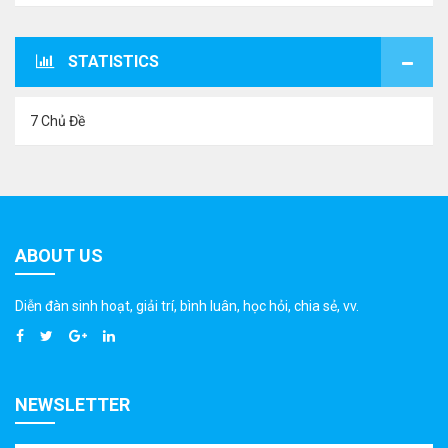
STATISTICS
7 Chủ Đề
ABOUT US
Diễn đàn sinh hoạt, giải trí, bình luân, học hỏi, chia sẻ, vv.
NEWSLETTER