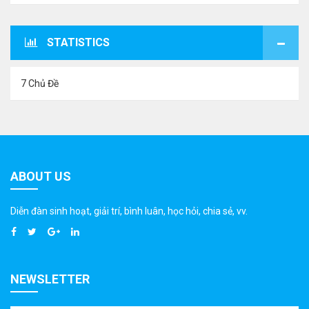
STATISTICS
7 Chủ Đề
ABOUT US
Diễn đàn sinh hoạt, giải trí, bình luân, học hỏi, chia sẻ, vv.
NEWSLETTER