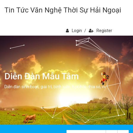
Tin Tức Văn Nghệ Thời Sự Hải Ngoại
Login
/
Register
Diễn Đàn Mẫu Tâm
Diễn đàn sinh hoạt, giải trí, bình luân, học hỏi, chia sẻ, vv.