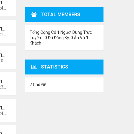
NO
Thứ 4 Tháng 11 11, 2020 11:44 am
TOTAL MEMBERS
NO
Tổng Cộng Có
1
Người Dùng Trực
Thứ 5 Tháng 10 15, 2020 12:14 pm
Tuyến :: 0 Đã Đăng Ký, 0 Ẩn Và
1
Khách
NO
Thứ 5 Tháng 10 15, 2020 11:08 am
STATISTICS
NO
7 Chủ Đề
Thứ 5 Tháng 10 15, 2020 10:34 am
NO
Thứ 4 Tháng 10 14, 2020 10:42 pm