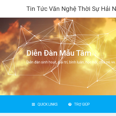
Tin Tức Văn Nghệ Thời Sự Hải 
Diễn Đàn Mẫu Tâm
Diễn đàn sinh hoạt, giải trí, bình luân, học hỏi, chia sẻ, vv.
QUICK LINKS
TRỢ GIÚP