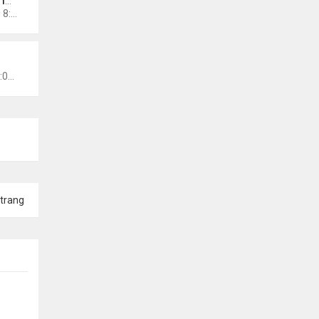
NO
Chủ nhật Tháng 10 11, 2020 8:50 pm
ews
Thứ 5 Tháng 10 15, 2020 11:03 am
trang