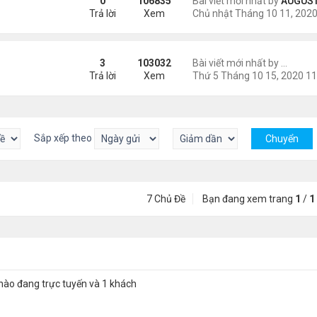
0
106835
Bài viết mới nhất by
AUGUSTI
Trả lời
Xem
3
103032
Bài viết mới nhất by
MovieN
Trả lời
Xem
Sắp xếp theo
7 Chủ Đề
Bạn đang xem trang
1
/
1
nào đang trực tuyến và 1 khách