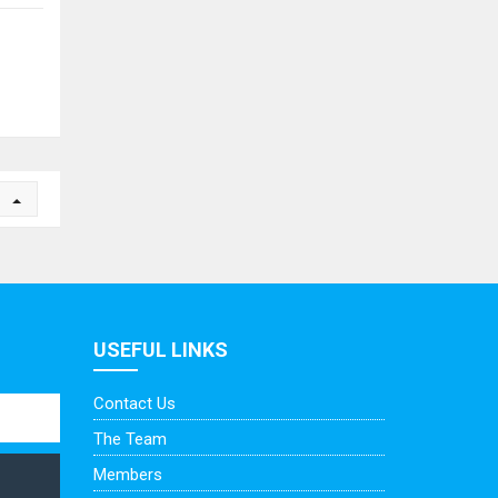
n
USEFUL LINKS
Contact Us
The Team
Members