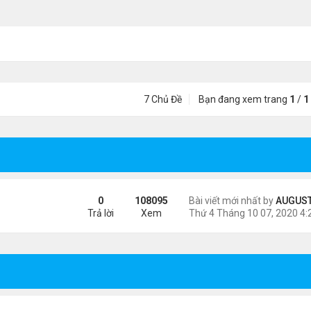
7 Chủ Đề
Bạn đang xem trang
1
/
1
0
108095
Bài viết mới nhất by
AUGUSTI
Trả lời
Xem