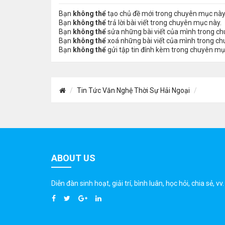
Bạn
không thể
tạo chủ đề mới trong chuyên mục này
Bạn
không thể
trả lời bài viết trong chuyên mục này.
Bạn
không thể
sửa những bài viết của mình trong c
Bạn
không thể
xoá những bài viết của mình trong c
Bạn
không thể
gửi tập tin đính kèm trong chuyên mụ
Tin Tức Văn Nghệ Thời Sự Hải Ngoại
ABOUT US
Diễn đàn sinh hoạt, giải trí, bình luân, học hỏi, chia sẻ, vv.