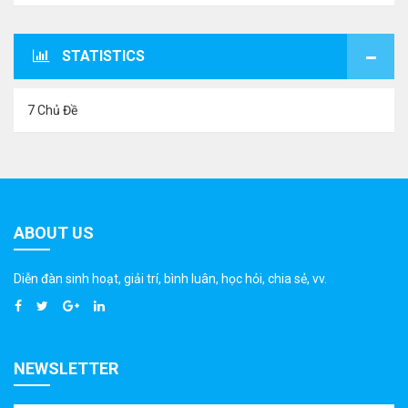
STATISTICS
7 Chủ Đề
ABOUT US
Diễn đàn sinh hoạt, giải trí, bình luân, học hỏi, chia sẻ, vv.
NEWSLETTER