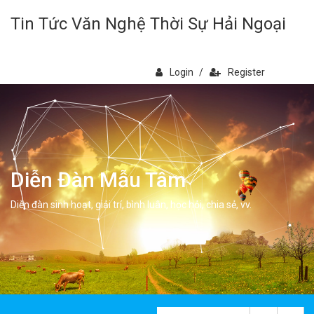
Tin Tức Văn Nghệ Thời Sự Hải Ngoại
Login
/
Register
Diễn Đàn Mẫu Tâm
Diễn đàn sinh hoạt, giải trí, bình luân, học hỏi, chia sẻ, vv.