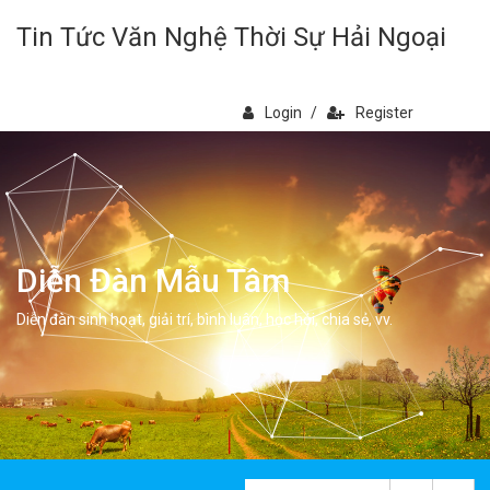
Tin Tức Văn Nghệ Thời Sự Hải Ngoại
Login
/
Register
Diễn Đàn Mẫu Tâm
Diễn đàn sinh hoạt, giải trí, bình luân, học hỏi, chia sẻ, vv.