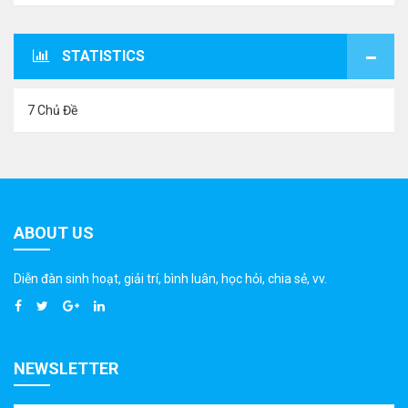
STATISTICS
7 Chủ Đề
ABOUT US
Diễn đàn sinh hoạt, giải trí, bình luân, học hỏi, chia sẻ, vv.
NEWSLETTER