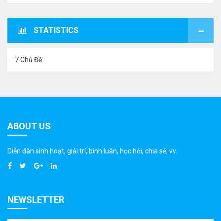
STATISTICS
7 Chủ Đề
ABOUT US
Diễn đàn sinh hoạt, giải trí, bình luân, học hỏi, chia sẻ, vv.
NEWSLETTER