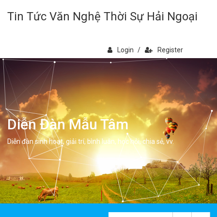
Tin Tức Văn Nghệ Thời Sự Hải Ngoại
Login
/
Register
Diễn Đàn Mẫu Tâm
Diễn đàn sinh hoạt, giải trí, bình luân, học hỏi, chia sẻ, vv.