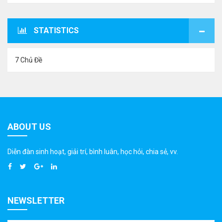
STATISTICS
7 Chủ Đề
ABOUT US
Diễn đàn sinh hoạt, giải trí, bình luân, học hỏi, chia sẻ, vv.
NEWSLETTER