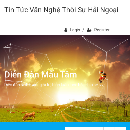
Tin Tức Văn Nghệ Thời Sự Hải Ngoại
Login
/
Register
Diễn Đàn Mẫu Tâm
Diễn đàn sinh hoạt, giải trí, bình luân, học hỏi, chia sẻ, vv.