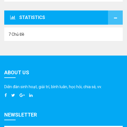
STATISTICS
7 Chủ Đề
ABOUT US
Diễn đàn sinh hoạt, giải trí, bình luân, học hỏi, chia sẻ, vv.
NEWSLETTER