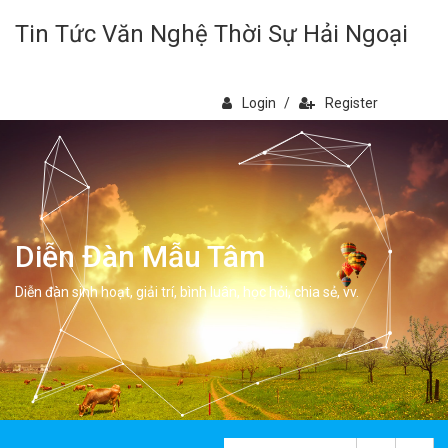
Tin Tức Văn Nghệ Thời Sự Hải Ngoại
Login
/
Register
Diễn Đàn Mẫu Tâm
Diễn đàn sinh hoạt, giải trí, bình luân, học hỏi, chia sẻ, vv.