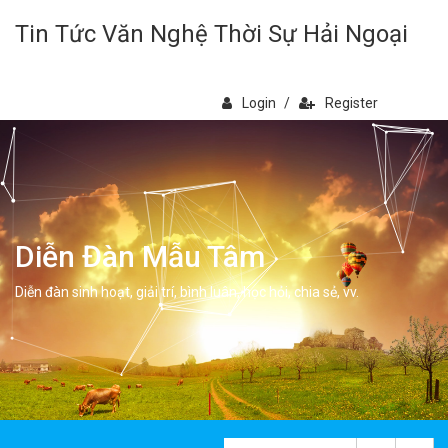
Tin Tức Văn Nghệ Thời Sự Hải Ngoại
Login
/
Register
Diễn Đàn Mẫu Tâm
Diễn đàn sinh hoạt, giải trí, bình luân, học hỏi, chia sẻ, vv.