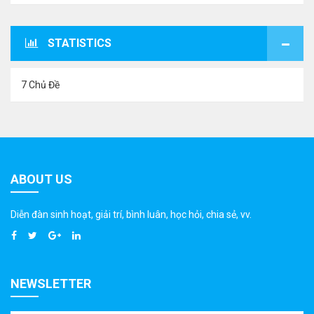
STATISTICS
7 Chủ Đề
ABOUT US
Diễn đàn sinh hoạt, giải trí, bình luân, học hỏi, chia sẻ, vv.
NEWSLETTER