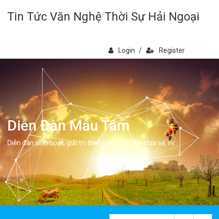
Tin Tức Văn Nghệ Thời Sự Hải Ngoại
Login
/
Register
Diễn Đàn Mẫu Tâm
Diễn đàn sinh hoạt, giải trí, bình luân, học hỏi, chia sẻ, vv.