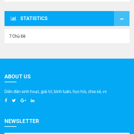
STATISTICS
7 Chủ Đề
ABOUT US
Diễn đàn sinh hoạt, giải trí, bình luân, học hỏi, chia sẻ, vv.
NEWSLETTER