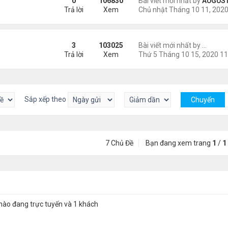
0
106830
Bài viết mới nhất by
AUGUSTI
Trả lời
Xem
3
103025
Bài viết mới nhất by
MovieN
Trả lời
Xem
Sắp xếp theo
7 Chủ Đề
Bạn đang xem trang
1
/
1
nào đang trực tuyến và 1 khách