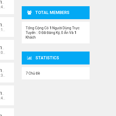
NO
Thứ 4 Tháng 11 11, 2020 11:44 am
TOTAL MEMBERS
NO
Tổng Cộng Có
1
Người Dùng Trực
Thứ 5 Tháng 10 15, 2020 12:14 pm
Tuyến :: 0 Đã Đăng Ký, 0 Ẩn Và
1
Khách
NO
Thứ 5 Tháng 10 15, 2020 11:08 am
STATISTICS
NO
7 Chủ Đề
Thứ 5 Tháng 10 15, 2020 10:34 am
NO
Thứ 4 Tháng 10 14, 2020 10:42 pm