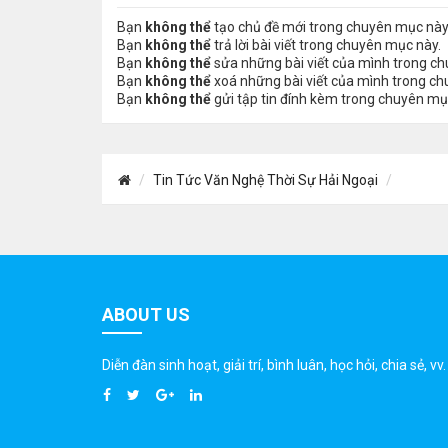
Bạn
không thể
tạo chủ đề mới trong chuyên mục này
Bạn
không thể
trả lời bài viết trong chuyên mục này.
Bạn
không thể
sửa những bài viết của mình trong c
Bạn
không thể
xoá những bài viết của mình trong c
Bạn
không thể
gửi tập tin đính kèm trong chuyên mụ
Tin Tức Văn Nghệ Thời Sự Hải Ngoại
ABOUT US
Diễn đàn sinh hoạt, giải trí, bình luân, học hỏi, chia sẻ, vv.