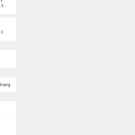
NO
Chủ nhật Tháng 10 11, 2020 8:50 pm
ews
Thứ 5 Tháng 10 15, 2020 11:03 am
trang