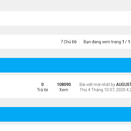
7 Chủ Đề
Bạn đang xem trang
1
/
1
0
108090
Bài viết mới nhất by
AUGUSTI
Trả lời
Xem