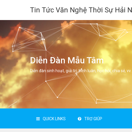
Tin Tức Văn Nghệ Thời Sự Hải 
Diễn Đàn Mẫu Tâm
Diễn đàn sinh hoạt, giải trí, bình luân, học hỏi, chia sẻ, vv.
QUICK LINKS
TRỢ GIÚP