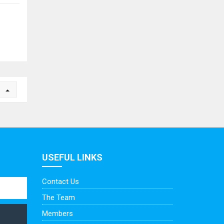
n
USEFUL LINKS
Contact Us
The Team
Members