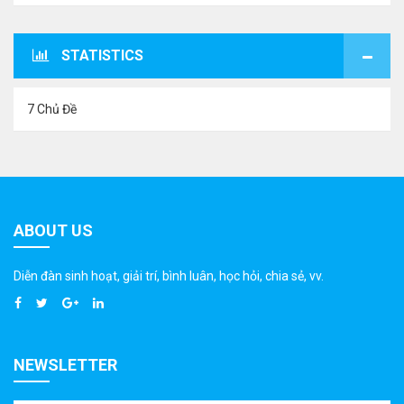
STATISTICS
7 Chủ Đề
ABOUT US
Diễn đàn sinh hoạt, giải trí, bình luân, học hỏi, chia sẻ, vv.
NEWSLETTER