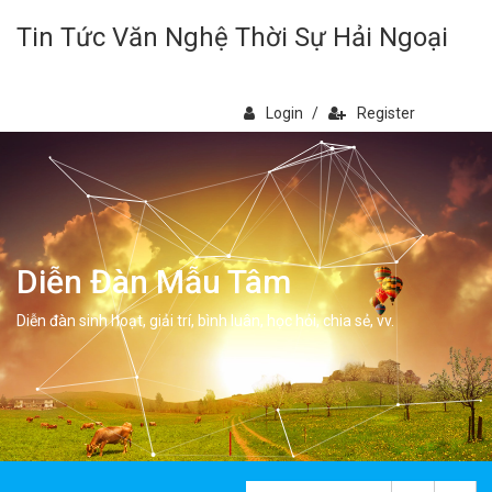
Tin Tức Văn Nghệ Thời Sự Hải Ngoại
Login
/
Register
Diễn Đàn Mẫu Tâm
Diễn đàn sinh hoạt, giải trí, bình luân, học hỏi, chia sẻ, vv.