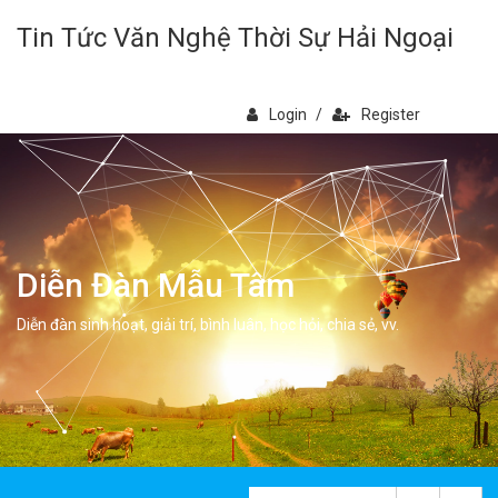
Tin Tức Văn Nghệ Thời Sự Hải Ngoại
Login
/
Register
Diễn Đàn Mẫu Tâm
Diễn đàn sinh hoạt, giải trí, bình luân, học hỏi, chia sẻ, vv.