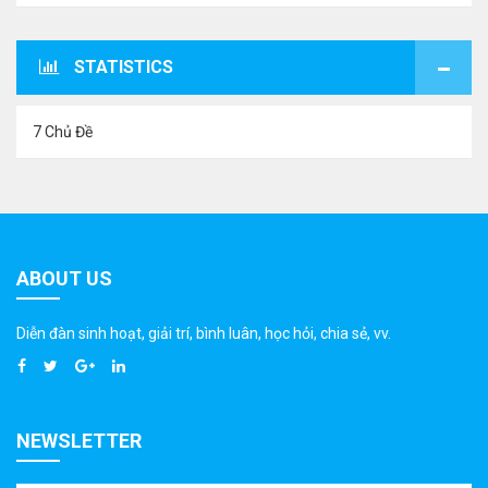
STATISTICS
7 Chủ Đề
ABOUT US
Diễn đàn sinh hoạt, giải trí, bình luân, học hỏi, chia sẻ, vv.
NEWSLETTER