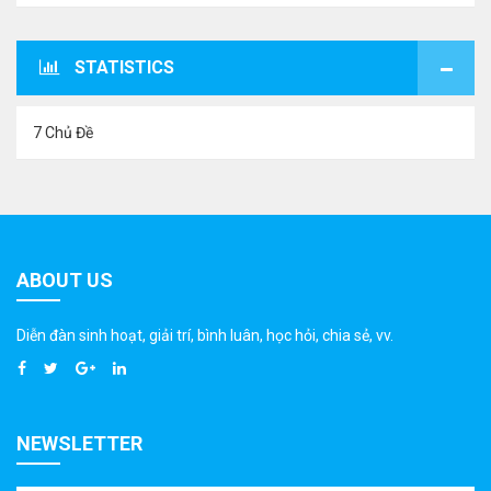
STATISTICS
7 Chủ Đề
ABOUT US
Diễn đàn sinh hoạt, giải trí, bình luân, học hỏi, chia sẻ, vv.
NEWSLETTER