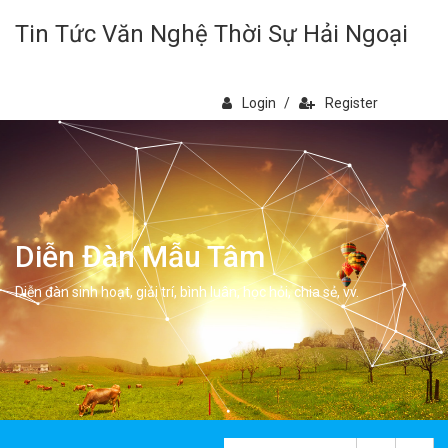
Tin Tức Văn Nghệ Thời Sự Hải Ngoại
Login
/
Register
Diễn Đàn Mẫu Tâm
Diễn đàn sinh hoạt, giải trí, bình luân, học hỏi, chia sẻ, vv.