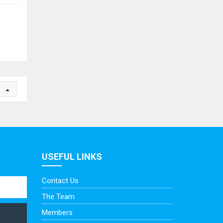
n
USEFUL LINKS
Contact Us
The Team
Members