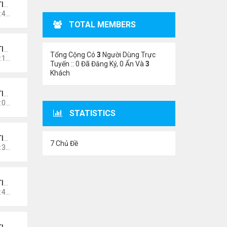
NO
Thứ 4 Tháng 11 11, 2020 11:44 am
TOTAL MEMBERS
NO
Tổng Cộng Có
3
Người Dùng Trực
Thứ 5 Tháng 10 15, 2020 12:14 pm
Tuyến :: 0 Đã Đăng Ký, 0 Ẩn Và
3
Khách
NO
Thứ 5 Tháng 10 15, 2020 11:08 am
STATISTICS
NO
7 Chủ Đề
Thứ 5 Tháng 10 15, 2020 10:34 am
NO
Thứ 4 Tháng 10 14, 2020 10:42 pm