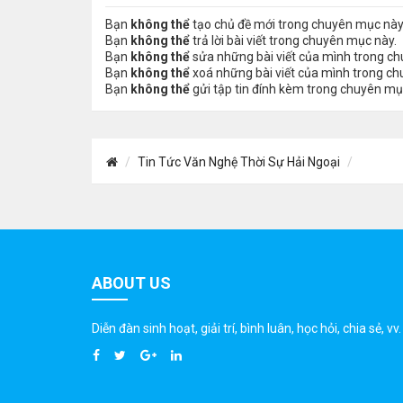
Bạn
không thể
tạo chủ đề mới trong chuyên mục này
Bạn
không thể
trả lời bài viết trong chuyên mục này.
Bạn
không thể
sửa những bài viết của mình trong c
Bạn
không thể
xoá những bài viết của mình trong c
Bạn
không thể
gửi tập tin đính kèm trong chuyên mụ
Tin Tức Văn Nghệ Thời Sự Hải Ngoại
ABOUT US
Diễn đàn sinh hoạt, giải trí, bình luân, học hỏi, chia sẻ, vv.