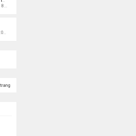
NO
Chủ nhật Tháng 10 11, 2020 8:50 pm
ews
Thứ 5 Tháng 10 15, 2020 11:03 am
trang