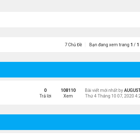
7 Chủ Đề
Bạn đang xem trang
1
/
1
0
108110
Bài viết mới nhất by
AUGUSTI
Trả lời
Xem