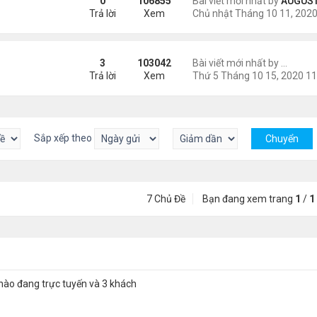
0
106855
Bài viết mới nhất by
AUGUSTI
Trả lời
Xem
3
103042
Bài viết mới nhất by
MovieN
Trả lời
Xem
Sắp xếp theo
7 Chủ Đề
Bạn đang xem trang
1
/
1
nào đang trực tuyến và 3 khách