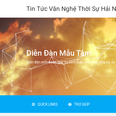
Tin Tức Văn Nghệ Thời Sự Hải 
Diễn Đàn Mẫu Tâm
Diễn đàn sinh hoạt, giải trí, bình luân, học hỏi, chia sẻ, vv.
QUICK LINKS
TRỢ GIÚP