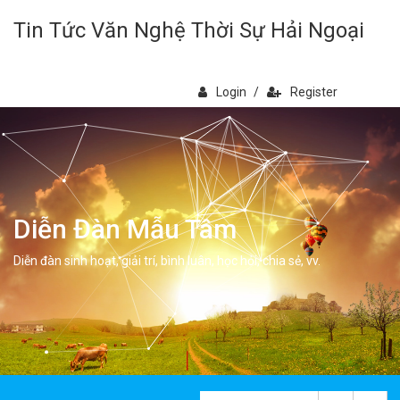
Tin Tức Văn Nghệ Thời Sự Hải Ngoại
Login
/
Register
Diễn Đàn Mẫu Tâm
Diễn đàn sinh hoạt, giải trí, bình luân, học hỏi, chia sẻ, vv.