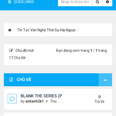
QUICK LINKS
Tin Tức Văn Nghệ Thời Sự Hải Ngoại
Chủ đề mới
Bạn đang xem trang
1
/
1
trang
17 Chủ Đề
CHỦ ĐỀ
BLANK THE SERIES (PHẦN 2)
0
by
anhanh2k1
Thứ 4 Tháng 5 29, 2024 3:16 am
Trả lời