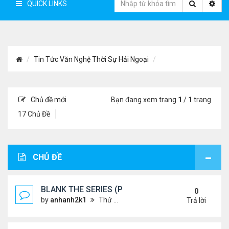
QUICK LINKS
Tin Tức Văn Nghệ Thời Sự Hải Ngoại
Chủ đề mới
Bạn đang xem trang
1
/
1
trang
17 Chủ Đề
CHỦ ĐỀ
BLANK THE SERIES (PHẦN 2)
0
by
anhanh2k1
Thứ 4 Tháng 5 29, 2024 3:16 am
Trả lời