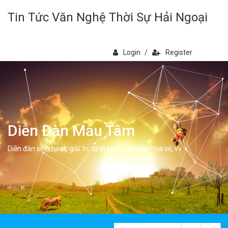
Tin Tức Văn Nghệ Thời Sự Hải Ngoại
Login
/
Register
Diễn Đàn Mẫu Tâm
Diễn đàn sinh hoạt, giải trí, bình luân, học hỏi, chia sẻ, vv.