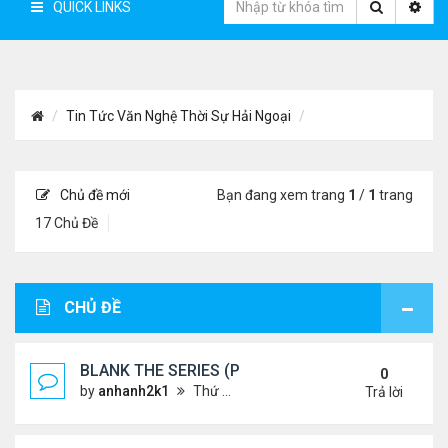
QUICK LINKS
Tin Tức Văn Nghệ Thời Sự Hải Ngoại
Chủ đề mới
Bạn đang xem trang
1
/
1
trang
17 Chủ Đề
CHỦ ĐỀ
BLANK THE SERIES (PHẦN 2)
0
by
anhanh2k1
Thứ 4 Tháng 5 29, 2024 3:16 am
Trả lời