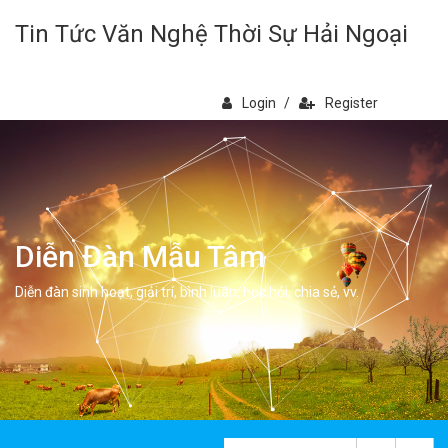
Tin Tức Văn Nghệ Thời Sự Hải Ngoại
Login
/
Register
Diễn Đàn Mẫu Tâm
Diễn đàn sinh hoạt, giải trí, bình luân, học hỏi, chia sẻ, vv.