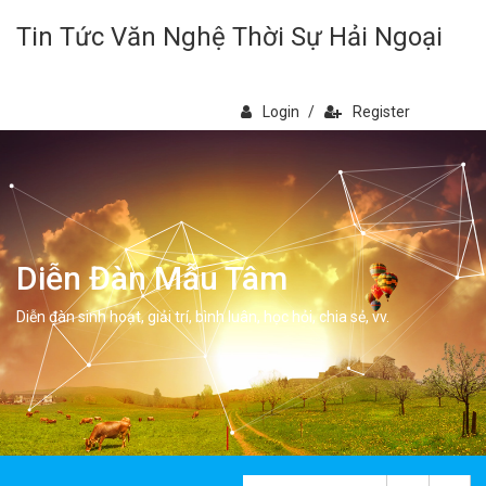
Tin Tức Văn Nghệ Thời Sự Hải Ngoại
Login
/
Register
Diễn Đàn Mẫu Tâm
Diễn đàn sinh hoạt, giải trí, bình luân, học hỏi, chia sẻ, vv.