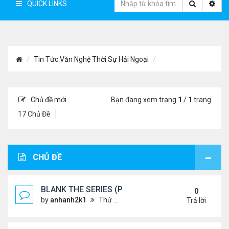
QUICK LINKS
Tin Tức Văn Nghệ Thời Sự Hải Ngoại
Chủ đề mới
Bạn đang xem trang
1
/
1
trang
17 Chủ Đề
CHỦ ĐỀ
BLANK THE SERIES (PHẦN 2)
0
by
anhanh2k1
Thứ 4 Tháng 5 29, 2024 3:16 am
Trả lời