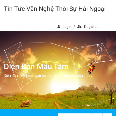
Tin Tức Văn Nghệ Thời Sự Hải Ngoại
Login
/
Register
Diễn Đàn Mẫu Tâm
Diễn đàn sinh hoạt, giải trí, bình luân, học hỏi, chia sẻ, vv.