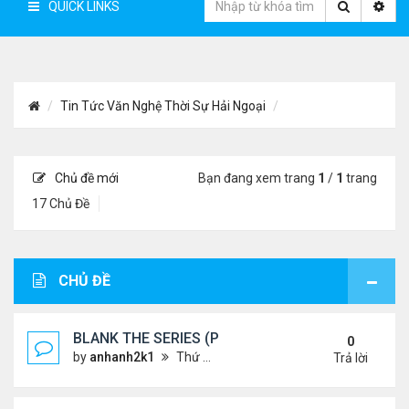
QUICK LINKS
Tin Tức Văn Nghệ Thời Sự Hải Ngoại
Chủ đề mới
Bạn đang xem trang
1
/
1
trang
17 Chủ Đề
CHỦ ĐỀ
BLANK THE SERIES (PHẦN 2)
0
by
anhanh2k1
Thứ 4 Tháng 5 29, 2024 3:16 am
Trả lời