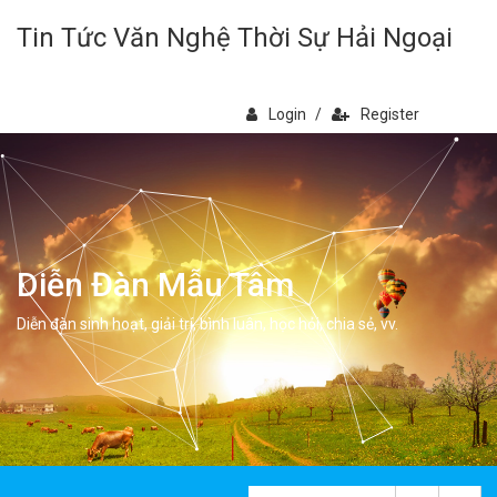
Tin Tức Văn Nghệ Thời Sự Hải Ngoại
Login
/
Register
Diễn Đàn Mẫu Tâm
Diễn đàn sinh hoạt, giải trí, bình luân, học hỏi, chia sẻ, vv.