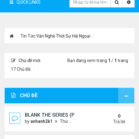
QUICK LINKS
Tin Tức Văn Nghệ Thời Sự Hải Ngoại
Chủ đề mới
Bạn đang xem trang
1
/
1
trang
17 Chủ Đề
CHỦ ĐỀ
BLANK THE SERIES (PHẦN 2)
0
by
anhanh2k1
Thứ 4 Tháng 5 29, 2024 3:16 am
Trả lời