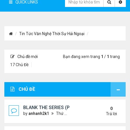
QUICK LINKS
Tin Tức Văn Nghệ Thời Sự Hải Ngoại
Chủ đề mới
Bạn đang xem trang
1
/
1
trang
17 Chủ Đề
CHỦ ĐỀ
BLANK THE SERIES (PHẦN 2)
0
by
anhanh2k1
Thứ 4 Tháng 5 29, 2024 3:16 am
Trả lời