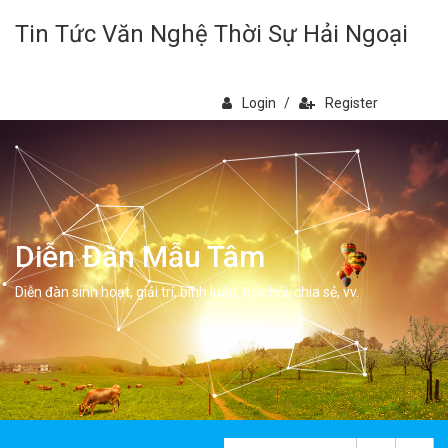
Tin Tức Văn Nghệ Thời Sự Hải Ngoại
Login
/
Register
Diễn Đàn Mẫu Tâm
Diễn đàn sinh hoạt, giải trí, bình luân, học hỏi, chia sẻ, vv.