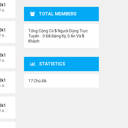
2k1
Thứ 6 Tháng 5 24, 2024 1:54 am
TOTAL MEMBERS
2k1
Tổng Cộng Có
5
Người Dùng Trực
Thứ 6 Tháng 5 24, 2024 1:53 am
Tuyến :: 0 Đã Đăng Ký, 0 Ẩn Và
5
Khách
2k1
Thứ 5 Tháng 5 23, 2024 1:03 am
STATISTICS
2k1
17 Chủ Đề
Thứ 3 Tháng 5 21, 2024 1:06 am
2k1
Thứ 2 Tháng 5 20, 2024 2:03 am