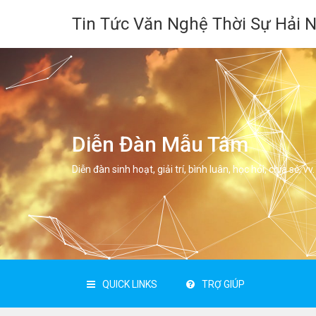
Tin Tức Văn Nghệ Thời Sự Hải 
Diễn Đàn Mẫu Tâm
Diễn đàn sinh hoạt, giải trí, bình luân, học hỏi, chia sẻ, vv.
QUICK LINKS
TRỢ GIÚP