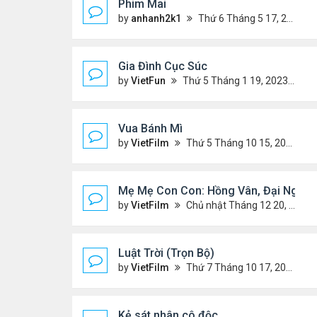
Phim Mai
by
anhanh2k1
Thứ 6 Tháng 5 17, 2024 9:42 pm
Gia Đình Cục Súc
by
VietFun
Thứ 5 Tháng 1 19, 2023 4:42 pm
Vua Bánh Mì
by
VietFilm
Thứ 5 Tháng 10 15, 2020 1:26 pm
Mẹ Mẹ Con Con: Hồng Vân, Đại Nghĩa
by
VietFilm
Chủ nhật Tháng 12 20, 2020 8:06 pm
Luật Trời (Trọn Bộ)
by
VietFilm
Thứ 7 Tháng 10 17, 2020 9:19 pm
Kẻ sát nhân cô độc