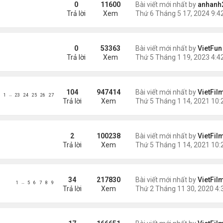
0
11600
Bài viết mới nhất by
anhanh
Trả lời
Xem
0
53363
Bài viết mới nhất by
VietFun
Trả lời
Xem
104
947414
Bài viết mới nhất by
VietFil
…
1
23
24
25
26
27
Trả lời
Xem
2
100238
Bài viết mới nhất by
VietFil
Trả lời
Xem
34
217830
Bài viết mới nhất by
VietFil
…
1
5
6
7
8
9
Trả lời
Xem