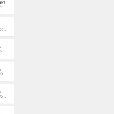
2k1
Thứ 6 Tháng 5 17, 2024 9:42 pm
Thứ 5 Tháng 1 19, 2023 4:42 pm
m
Thứ 5 Tháng 1 14, 2021 10:24 pm
m
Thứ 5 Tháng 1 14, 2021 10:20 pm
m
Thứ 2 Tháng 11 30, 2020 4:35 pm