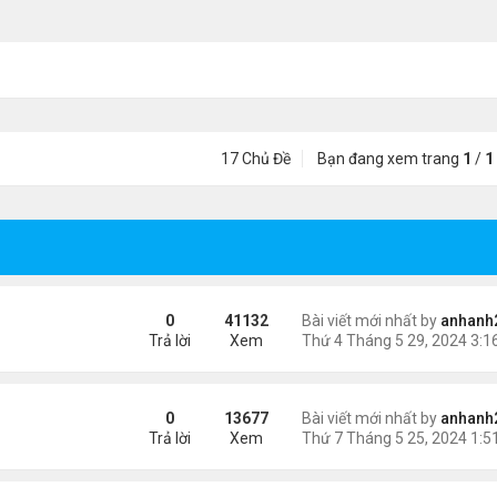
17 Chủ Đề
Bạn đang xem trang
1
/
1
0
41132
Bài viết mới nhất by
anhanh
Trả lời
Xem
0
13677
Bài viết mới nhất by
anhanh
Trả lời
Xem