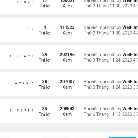
17
166651
Bài viết mới nhất by
VietFil
1
2
3
4
5
Trả lời
Xem
4
111523
Bài viết mới nhất by
VietFil
1
2
Trả lời
Xem
29
202196
Bài viết mới nhất by
VietFil
…
1
4
5
6
7
8
Trả lời
Xem
38
207007
Bài viết mới nhất by
VietFil
…
1
6
7
8
9
10
Trả lời
Xem
35
208543
Bài viết mới nhất by
VietFil
…
1
5
6
7
8
9
Trả lời
Xem