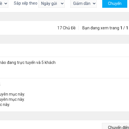
Sắp xếp theo
17 Chủ Đề
Bạn đang xem trang
1
/
1
nào đang trực tuyến và 5 khách
.
huyên mục này.
huyên mục này.
c này.
Chuyển đế