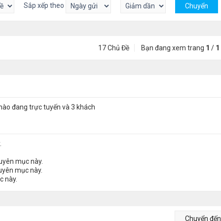
Sắp xếp theo
17 Chủ Đề
Bạn đang xem trang
1
/
1
nào đang trực tuyến và 3 khách
.
huyên mục này.
huyên mục này.
c này.
Chuyển đế