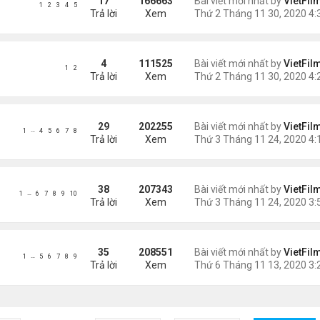
17
166663
Bài viết mới nhất by
VietFil
1
2
3
4
5
Trả lời
Xem
4
111525
Bài viết mới nhất by
VietFil
1
2
Trả lời
Xem
29
202255
Bài viết mới nhất by
VietFil
…
1
4
5
6
7
8
Trả lời
Xem
38
207343
Bài viết mới nhất by
VietFil
…
1
6
7
8
9
10
Trả lời
Xem
35
208551
Bài viết mới nhất by
VietFil
…
1
5
6
7
8
9
Trả lời
Xem