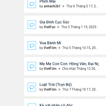
Phim Mai
by
anhanh2k1
Thứ 6 Tháng 5 17, 2024 9:42 pm
Gia Đình Cục Súc
by
VietFun
Thứ 5 Tháng 1 19, 2023 4:42 pm
Vua Bánh Mì
by
VietFilm
Thứ 5 Tháng 10 15, 2020 1:26 pm
Mẹ Mẹ Con Con: Hồng Vân, Đại Nghĩa
by
VietFilm
Chủ nhật Tháng 12 20, 2020 8:06 pm
Luật Trời (Trọn Bộ)
by
VietFilm
Thứ 7 Tháng 10 17, 2020 9:19 pm
Kẻ sát nhân cô độc