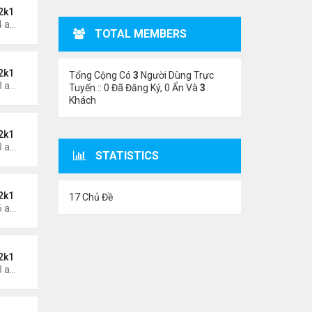
2k1
Thứ 6 Tháng 5 24, 2024 1:54 am
TOTAL MEMBERS
2k1
Tổng Cộng Có
3
Người Dùng Trực
Thứ 6 Tháng 5 24, 2024 1:53 am
Tuyến :: 0 Đã Đăng Ký, 0 Ẩn Và
3
Khách
2k1
Thứ 5 Tháng 5 23, 2024 1:03 am
STATISTICS
2k1
17 Chủ Đề
Thứ 3 Tháng 5 21, 2024 1:06 am
2k1
Thứ 2 Tháng 5 20, 2024 2:03 am