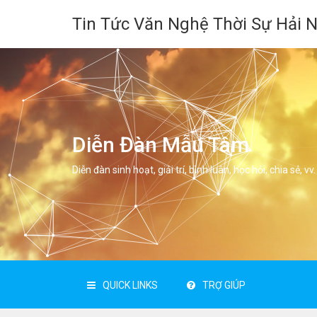
Tin Tức Văn Nghệ Thời Sự Hải 
Diễn Đàn Mẫu Tâm
Diễn đàn sinh hoạt, giải trí, bình luân, học hỏi, chia sẻ, vv.
QUICK LINKS
TRỢ GIÚP