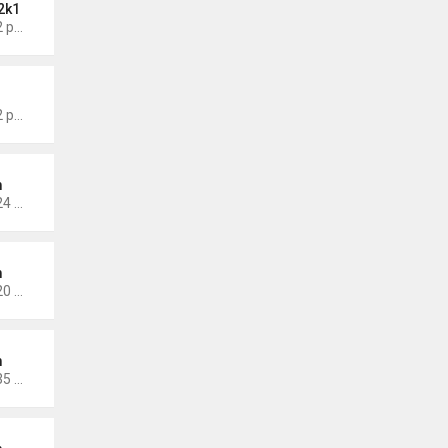
2k1
Thứ 6 Tháng 5 17, 2024 9:42 pm
Thứ 5 Tháng 1 19, 2023 4:42 pm
m
Thứ 5 Tháng 1 14, 2021 10:24 pm
m
Thứ 5 Tháng 1 14, 2021 10:20 pm
m
Thứ 2 Tháng 11 30, 2020 4:35 pm