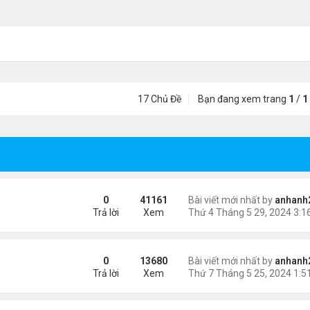
17 Chủ Đề
Bạn đang xem trang
1
/
1
0
41161
Bài viết mới nhất by
anhanh
Trả lời
Xem
0
13680
Bài viết mới nhất by
anhanh
Trả lời
Xem