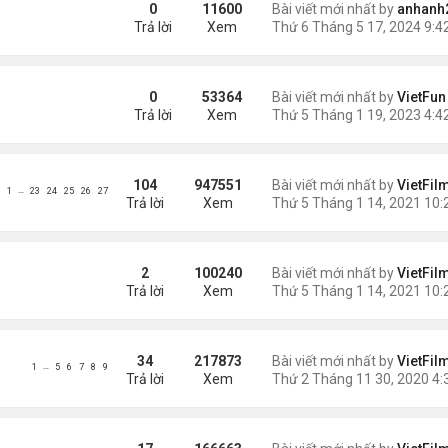
0
11600
Bài viết mới nhất by
anhanh
Trả lời
Xem
0
53364
Bài viết mới nhất by
VietFun
Trả lời
Xem
104
947551
Bài viết mới nhất by
VietFil
…
1
23
24
25
26
27
Trả lời
Xem
2
100240
Bài viết mới nhất by
VietFil
Trả lời
Xem
34
217873
Bài viết mới nhất by
VietFil
…
1
5
6
7
8
9
Trả lời
Xem