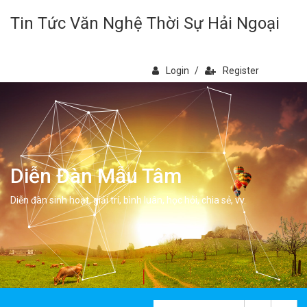
Tin Tức Văn Nghệ Thời Sự Hải Ngoại
Login
/
Register
Diễn Đàn Mẫu Tâm
Diễn đàn sinh hoạt, giải trí, bình luân, học hỏi, chia sẻ, vv.