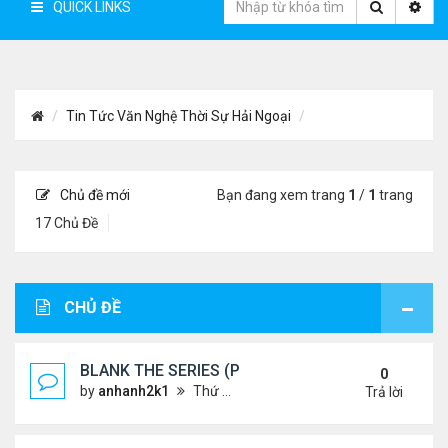
QUICK LINKS
Tin Tức Văn Nghệ Thời Sự Hải Ngoại
Chủ đề mới
Bạn đang xem trang
1
/
1
trang
17 Chủ Đề
CHỦ ĐỀ
BLANK THE SERIES (PHẦN 2)
0
by
anhanh2k1
Thứ 4 Tháng 5 29, 2024 3:16 am
Trả lời