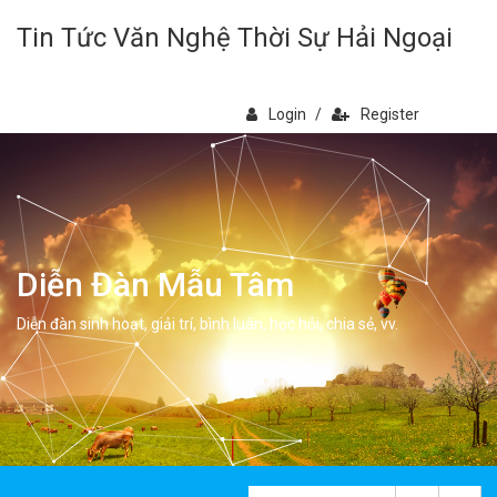
Tin Tức Văn Nghệ Thời Sự Hải Ngoại
Login
/
Register
Diễn Đàn Mẫu Tâm
Diễn đàn sinh hoạt, giải trí, bình luân, học hỏi, chia sẻ, vv.