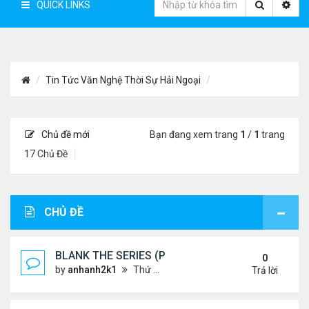
QUICK LINKS
Tin Tức Văn Nghệ Thời Sự Hải Ngoại
Chủ đề mới
Bạn đang xem trang
1
/
1
trang
17 Chủ Đề
CHỦ ĐỀ
BLANK THE SERIES (PHẦN 2)
0
by
anhanh2k1
Thứ 4 Tháng 5 29, 2024 3:16 am
Trả lời