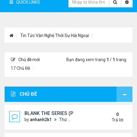
QUICK LINKS
Tin Tức Văn Nghệ Thời Sự Hải Ngoại
Chủ đề mới
Bạn đang xem trang
1
/
1
trang
17 Chủ Đề
CHỦ ĐỀ
BLANK THE SERIES (PHẦN 2)
0
by
anhanh2k1
Thứ 4 Tháng 5 29, 2024 3:16 am
Trả lời