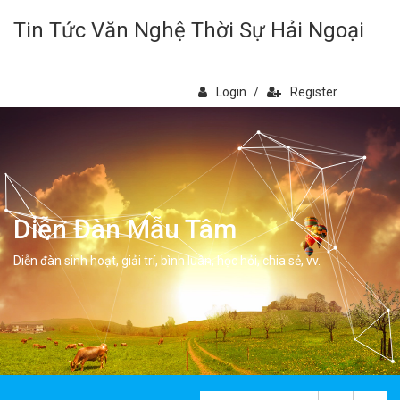
Tin Tức Văn Nghệ Thời Sự Hải Ngoại
Login
/
Register
Diễn Đàn Mẫu Tâm
Diễn đàn sinh hoạt, giải trí, bình luân, học hỏi, chia sẻ, vv.