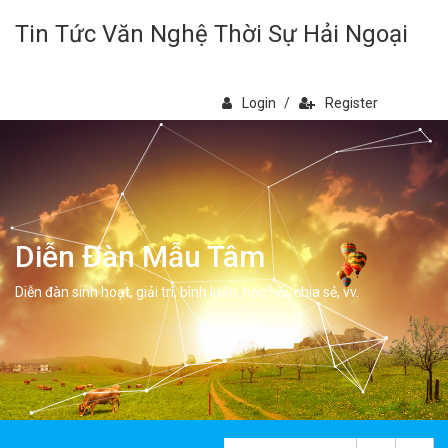
Tin Tức Văn Nghệ Thời Sự Hải Ngoại
Login
/
Register
Diễn Đàn Mẫu Tâm
Diễn đàn sinh hoạt, giải trí, bình luân, học hỏi, chia sẻ, vv.