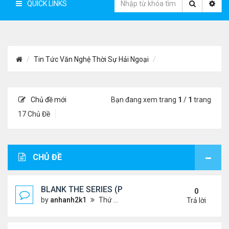
QUICK LINKS
Tin Tức Văn Nghệ Thời Sự Hải Ngoại
Chủ đề mới
Bạn đang xem trang
1
/
1
trang
17 Chủ Đề
CHỦ ĐỀ
BLANK THE SERIES (PHẦN 2)
0
by
anhanh2k1
Thứ 4 Tháng 5 29, 2024 3:16 am
Trả lời