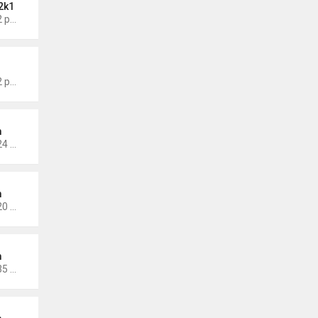
2k1
Thứ 6 Tháng 5 17, 2024 9:42 pm
Thứ 5 Tháng 1 19, 2023 4:42 pm
m
Thứ 5 Tháng 1 14, 2021 10:24 pm
m
Thứ 5 Tháng 1 14, 2021 10:20 pm
m
Thứ 2 Tháng 11 30, 2020 4:35 pm