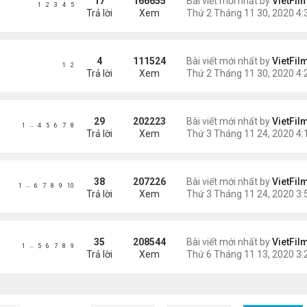
17
166655
Bài viết mới nhất by
VietFil
1
2
3
4
5
Trả lời
Xem
4
111524
Bài viết mới nhất by
VietFil
1
2
Trả lời
Xem
29
202223
Bài viết mới nhất by
VietFil
…
1
4
5
6
7
8
Trả lời
Xem
38
207226
Bài viết mới nhất by
VietFil
…
1
6
7
8
9
10
Trả lời
Xem
35
208544
Bài viết mới nhất by
VietFil
…
1
5
6
7
8
9
Trả lời
Xem