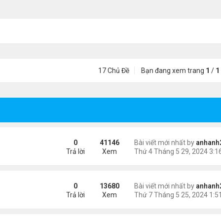
17 Chủ Đề
Bạn đang xem trang
1
/
1
0
41146
Bài viết mới nhất by
anhanh
Trả lời
Xem
0
13680
Bài viết mới nhất by
anhanh
Trả lời
Xem