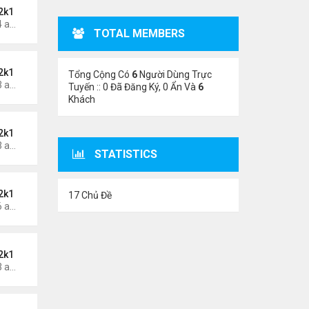
2k1
Thứ 6 Tháng 5 24, 2024 1:54 am
TOTAL MEMBERS
2k1
Tổng Cộng Có
6
Người Dùng Trực
Thứ 6 Tháng 5 24, 2024 1:53 am
Tuyến :: 0 Đã Đăng Ký, 0 Ẩn Và
6
Khách
2k1
Thứ 5 Tháng 5 23, 2024 1:03 am
STATISTICS
2k1
17 Chủ Đề
Thứ 3 Tháng 5 21, 2024 1:06 am
2k1
Thứ 2 Tháng 5 20, 2024 2:03 am