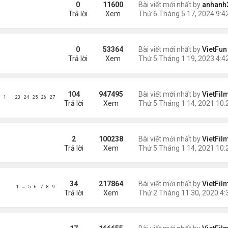
0
11600
Bài viết mới nhất by
anhanh
Trả lời
Xem
0
53364
Bài viết mới nhất by
VietFun
Trả lời
Xem
104
947495
Bài viết mới nhất by
VietFil
…
1
23
24
25
26
27
Trả lời
Xem
2
100238
Bài viết mới nhất by
VietFil
Trả lời
Xem
34
217864
Bài viết mới nhất by
VietFil
…
1
5
6
7
8
9
Trả lời
Xem