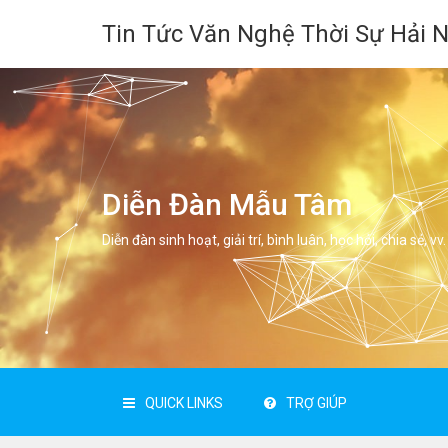
Tin Tức Văn Nghệ Thời Sự Hải 
Diễn Đàn Mẫu Tâm
Diễn đàn sinh hoạt, giải trí, bình luân, học hỏi, chia sẻ, vv.
QUICK LINKS
TRỢ GIÚP