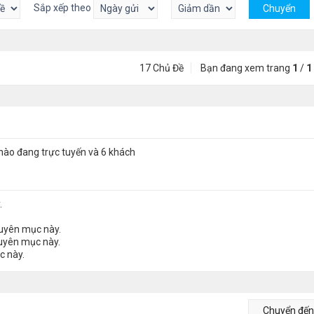
Sắp xếp theo
17 Chủ Đề
Bạn đang xem trang
1
/
1
nào đang trực tuyến và 6 khách
.
huyên mục này.
huyên mục này.
c này.
Chuyển đế