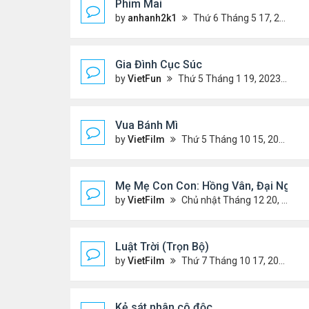
Phim Mai
by
anhanh2k1
Thứ 6 Tháng 5 17, 2024 9:42 pm
Gia Đình Cục Súc
by
VietFun
Thứ 5 Tháng 1 19, 2023 4:42 pm
Vua Bánh Mì
by
VietFilm
Thứ 5 Tháng 10 15, 2020 1:26 pm
Mẹ Mẹ Con Con: Hồng Vân, Đại Nghĩa
by
VietFilm
Chủ nhật Tháng 12 20, 2020 8:06 pm
Luật Trời (Trọn Bộ)
by
VietFilm
Thứ 7 Tháng 10 17, 2020 9:19 pm
Kẻ sát nhân cô độc