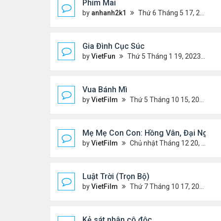
Phim Mai
by
anhanh2k1
Thứ 6 Tháng 5 17, 2024 9:42 pm
Gia Đình Cục Súc
by
VietFun
Thứ 5 Tháng 1 19, 2023 4:42 pm
Vua Bánh Mì
by
VietFilm
Thứ 5 Tháng 10 15, 2020 1:26 pm
Mẹ Mẹ Con Con: Hồng Vân, Đại Nghĩa
by
VietFilm
Chủ nhật Tháng 12 20, 2020 8:06 pm
Luật Trời (Trọn Bộ)
by
VietFilm
Thứ 7 Tháng 10 17, 2020 9:19 pm
Kẻ sát nhân cô độc