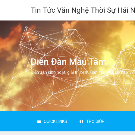
Tin Tức Văn Nghệ Thời Sự Hải 
Diễn Đàn Mẫu Tâm
Diễn đàn sinh hoạt, giải trí, bình luân, học hỏi, chia sẻ, vv.
QUICK LINKS
TRỢ GIÚP