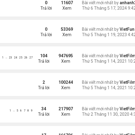
0
11607
Bài viết mới nhất by
anhanh
Trả lời
Xem
0
53369
Bài viết mới nhất by
VietFun
Trả lời
Xem
104
947695
Bài viết mới nhất by
VietFil
…
1
23
24
25
26
27
Trả lời
Xem
2
100244
Bài viết mới nhất by
VietFil
Trả lời
Xem
34
217907
Bài viết mới nhất by
VietFil
…
1
5
6
7
8
9
Trả lời
Xem