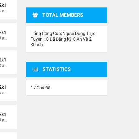
2k1
Thứ 6 Tháng 5 24, 2024 1:54 am
TOTAL MEMBERS
2k1
Tổng Cộng Có
2
Người Dùng Trực
Thứ 6 Tháng 5 24, 2024 1:53 am
Tuyến :: 0 Đã Đăng Ký, 0 Ẩn Và
2
Khách
2k1
Thứ 5 Tháng 5 23, 2024 1:03 am
STATISTICS
2k1
17 Chủ Đề
Thứ 3 Tháng 5 21, 2024 1:06 am
2k1
Thứ 2 Tháng 5 20, 2024 2:03 am