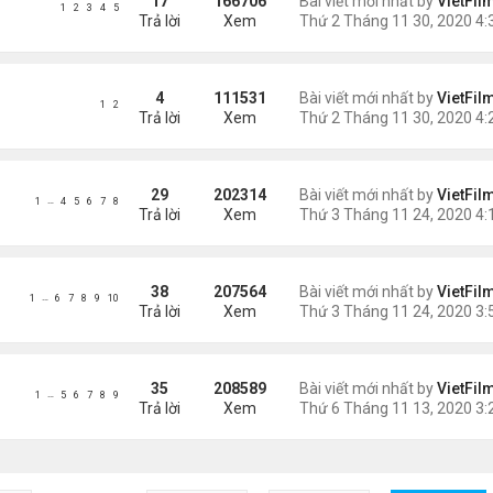
17
166706
Bài viết mới nhất by
VietFil
1
2
3
4
5
Trả lời
Xem
4
111531
Bài viết mới nhất by
VietFil
1
2
Trả lời
Xem
29
202314
Bài viết mới nhất by
VietFil
…
1
4
5
6
7
8
Trả lời
Xem
38
207564
Bài viết mới nhất by
VietFil
…
1
6
7
8
9
10
Trả lời
Xem
35
208589
Bài viết mới nhất by
VietFil
…
1
5
6
7
8
9
Trả lời
Xem