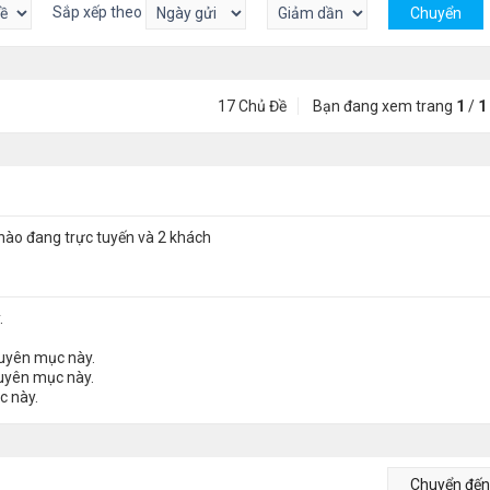
Sắp xếp theo
17 Chủ Đề
Bạn đang xem trang
1
/
1
nào đang trực tuyến và 2 khách
.
huyên mục này.
huyên mục này.
c này.
Chuyển đế