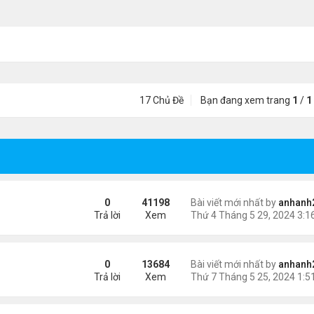
17 Chủ Đề
Bạn đang xem trang
1
/
1
0
41198
Bài viết mới nhất by
anhanh
Trả lời
Xem
0
13684
Bài viết mới nhất by
anhanh
Trả lời
Xem