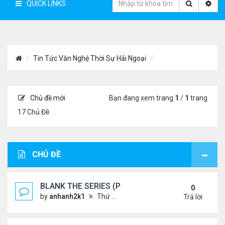
QUICK LINKS
Tin Tức Văn Nghệ Thời Sự Hải Ngoại
Chủ đề mới
Bạn đang xem trang
1
/
1
trang
17 Chủ Đề
CHỦ ĐỀ
BLANK THE SERIES (PHẦN 2)
0
by
anhanh2k1
Thứ 4 Tháng 5 29, 2024 3:16 am
Trả lời