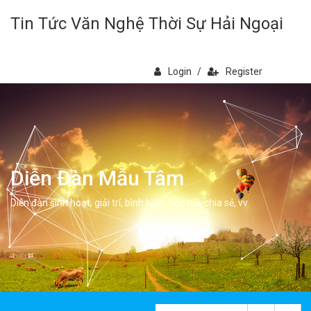
Tin Tức Văn Nghệ Thời Sự Hải Ngoại
Login
/
Register
Diễn Đàn Mẫu Tâm
Diễn đàn sinh hoạt, giải trí, bình luân, học hỏi, chia sẻ, vv.