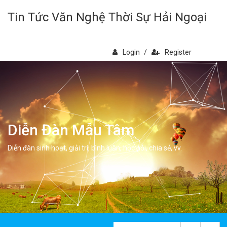
Tin Tức Văn Nghệ Thời Sự Hải Ngoại
Login
/
Register
Diễn Đàn Mẫu Tâm
Diễn đàn sinh hoạt, giải trí, bình luân, học hỏi, chia sẻ, vv.