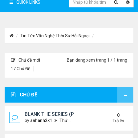
QUICK LINKS
Tin Tức Văn Nghệ Thời Sự Hải Ngoại
Chủ đề mới
Bạn đang xem trang
1
/
1
trang
17 Chủ Đề
CHỦ ĐỀ
BLANK THE SERIES (PHẦN 2)
0
by
anhanh2k1
Thứ 4 Tháng 5 29, 2024 3:16 am
Trả lời