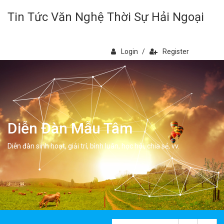
Tin Tức Văn Nghệ Thời Sự Hải Ngoại
Login
/
Register
Diễn Đàn Mẫu Tâm
Diễn đàn sinh hoạt, giải trí, bình luân, học hỏi, chia sẻ, vv.