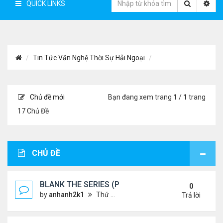
QUICK LINKS
Tin Tức Văn Nghệ Thời Sự Hải Ngoại
Chủ đề mới
Bạn đang xem trang
1
/
1
trang
17 Chủ Đề
CHỦ ĐỀ
BLANK THE SERIES (PHẦN 2)
0
by
anhanh2k1
Thứ 4 Tháng 5 29, 2024 3:16 am
Trả lời