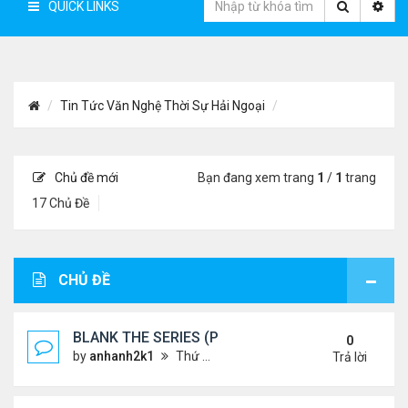
QUICK LINKS
Tin Tức Văn Nghệ Thời Sự Hải Ngoại
Chủ đề mới
Bạn đang xem trang
1
/
1
trang
17 Chủ Đề
CHỦ ĐỀ
BLANK THE SERIES (PHẦN 2)
0
by
anhanh2k1
Thứ 4 Tháng 5 29, 2024 3:16 am
Trả lời