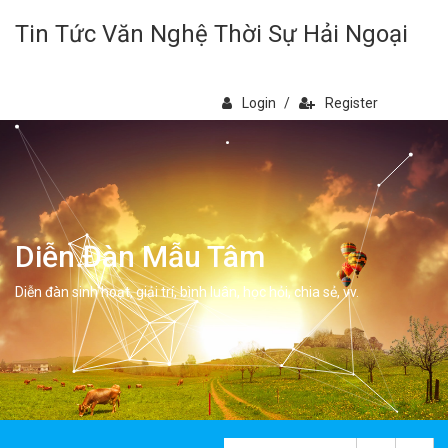
Tin Tức Văn Nghệ Thời Sự Hải Ngoại
Login
/
Register
Diễn Đàn Mẫu Tâm
Diễn đàn sinh hoạt, giải trí, bình luân, học hỏi, chia sẻ, vv.