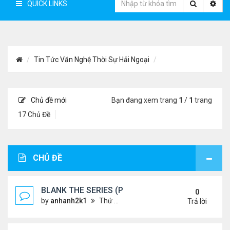
QUICK LINKS
Tin Tức Văn Nghệ Thời Sự Hải Ngoại
Chủ đề mới
Bạn đang xem trang
1
/
1
trang
17 Chủ Đề
CHỦ ĐỀ
BLANK THE SERIES (PHẦN 2)
0
by
anhanh2k1
Thứ 4 Tháng 5 29, 2024 3:16 am
Trả lời