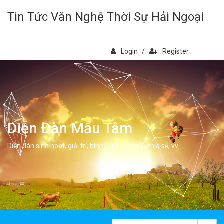
Tin Tức Văn Nghệ Thời Sự Hải Ngoại
Login
/
Register
Diễn Đàn Mẫu Tâm
Diễn đàn sinh hoạt, giải trí, bình luân, học hỏi, chia sẻ, vv.