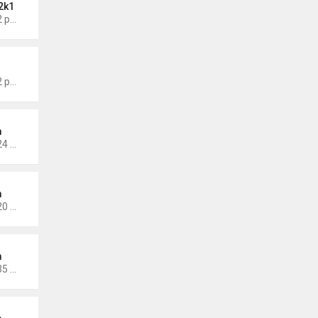
2k1
Thứ 6 Tháng 5 17, 2024 9:42 pm
Thứ 5 Tháng 1 19, 2023 4:42 pm
m
Thứ 5 Tháng 1 14, 2021 10:24 pm
m
Thứ 5 Tháng 1 14, 2021 10:20 pm
m
Thứ 2 Tháng 11 30, 2020 4:35 pm