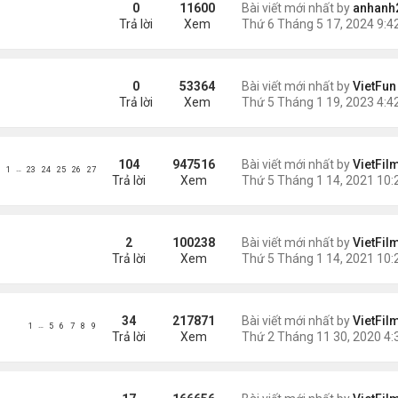
0
11600
Bài viết mới nhất by
anhanh
Trả lời
Xem
0
53364
Bài viết mới nhất by
VietFun
Trả lời
Xem
104
947516
Bài viết mới nhất by
VietFil
…
1
23
24
25
26
27
Trả lời
Xem
2
100238
Bài viết mới nhất by
VietFil
Trả lời
Xem
34
217871
Bài viết mới nhất by
VietFil
…
1
5
6
7
8
9
Trả lời
Xem