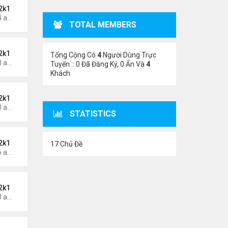
2k1
Thứ 6 Tháng 5 24, 2024 1:54 am
TOTAL MEMBERS
2k1
Tổng Cộng Có
4
Người Dùng Trực
Thứ 6 Tháng 5 24, 2024 1:53 am
Tuyến :: 0 Đã Đăng Ký, 0 Ẩn Và
4
Khách
2k1
Thứ 5 Tháng 5 23, 2024 1:03 am
STATISTICS
2k1
17 Chủ Đề
Thứ 3 Tháng 5 21, 2024 1:06 am
2k1
Thứ 2 Tháng 5 20, 2024 2:03 am