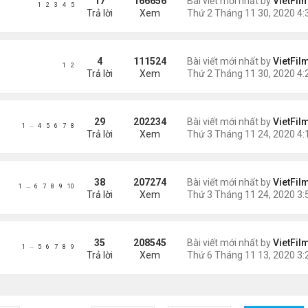
17
166656
Bài viết mới nhất by
VietFil
1
2
3
4
5
Trả lời
Xem
4
111524
Bài viết mới nhất by
VietFil
1
2
Trả lời
Xem
29
202234
Bài viết mới nhất by
VietFil
…
1
4
5
6
7
8
Trả lời
Xem
38
207274
Bài viết mới nhất by
VietFil
…
1
6
7
8
9
10
Trả lời
Xem
35
208545
Bài viết mới nhất by
VietFil
…
1
5
6
7
8
9
Trả lời
Xem