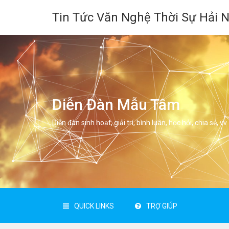
Tin Tức Văn Nghệ Thời Sự Hải 
Diễn Đàn Mẫu Tâm
Diễn đàn sinh hoạt, giải trí, bình luân, học hỏi, chia sẻ, vv.
QUICK LINKS
TRỢ GIÚP