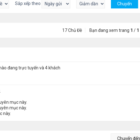
Sắp xếp theo
17 Chủ Đề
Bạn đang xem trang
1
/
1
nào đang trực tuyến và 4 khách
.
huyên mục này.
huyên mục này.
c này.
Chuyển đế