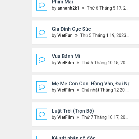
Phim Mai
by
anhanh2k1
Thứ 6 Tháng 5 17, 2024 9:42 pm
Gia Đình Cục Súc
by
VietFun
Thứ 5 Tháng 1 19, 2023 4:42 pm
Vua Bánh Mì
by
VietFilm
Thứ 5 Tháng 10 15, 2020 1:26 pm
Mẹ Mẹ Con Con: Hồng Vân, Đại Nghĩa
by
VietFilm
Chủ nhật Tháng 12 20, 2020 8:06 pm
Luật Trời (Trọn Bộ)
by
VietFilm
Thứ 7 Tháng 10 17, 2020 9:19 pm
Kẻ sát nhân cô độc