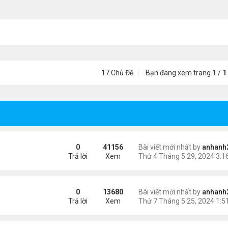
17 Chủ Đề
Bạn đang xem trang
1
/
1
0
41156
Bài viết mới nhất by
anhanh
Trả lời
Xem
0
13680
Bài viết mới nhất by
anhanh
Trả lời
Xem