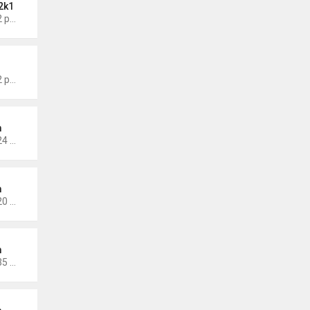
2k1
Thứ 6 Tháng 5 17, 2024 9:42 pm
Thứ 5 Tháng 1 19, 2023 4:42 pm
m
Thứ 5 Tháng 1 14, 2021 10:24 pm
m
Thứ 5 Tháng 1 14, 2021 10:20 pm
m
Thứ 2 Tháng 11 30, 2020 4:35 pm