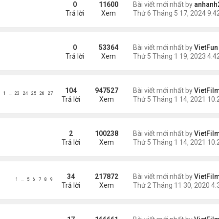
0
11600
Bài viết mới nhất by
anhanh
Trả lời
Xem
0
53364
Bài viết mới nhất by
VietFun
Trả lời
Xem
104
947527
Bài viết mới nhất by
VietFil
…
1
23
24
25
26
27
Trả lời
Xem
2
100238
Bài viết mới nhất by
VietFil
Trả lời
Xem
34
217872
Bài viết mới nhất by
VietFil
…
1
5
6
7
8
9
Trả lời
Xem