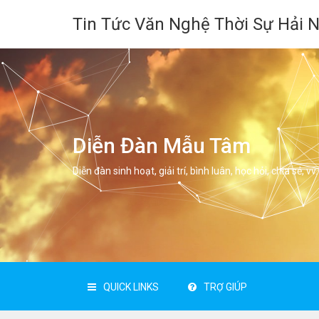
Tin Tức Văn Nghệ Thời Sự Hải 
Diễn Đàn Mẫu Tâm
Diễn đàn sinh hoạt, giải trí, bình luân, học hỏi, chia sẻ, vv.
QUICK LINKS
TRỢ GIÚP