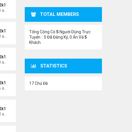
2k1
Thứ 6 Tháng 5 24, 2024 1:54 am
TOTAL MEMBERS
2k1
Tổng Cộng Có
5
Người Dùng Trực
Thứ 6 Tháng 5 24, 2024 1:53 am
Tuyến :: 0 Đã Đăng Ký, 0 Ẩn Và
5
Khách
2k1
Thứ 5 Tháng 5 23, 2024 1:03 am
STATISTICS
2k1
17 Chủ Đề
Thứ 3 Tháng 5 21, 2024 1:06 am
2k1
Thứ 2 Tháng 5 20, 2024 2:03 am