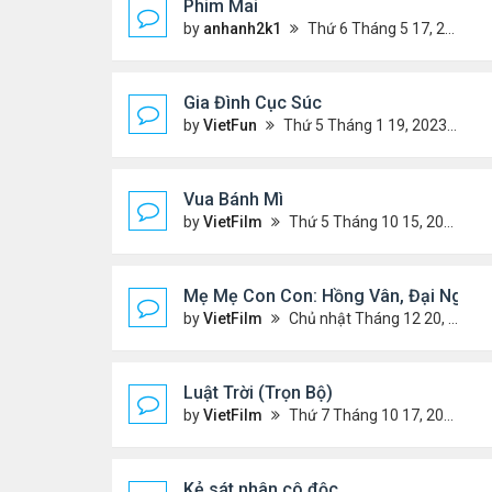
Phim Mai
by
anhanh2k1
Thứ 6 Tháng 5 17, 2024 9:42 pm
Gia Đình Cục Súc
by
VietFun
Thứ 5 Tháng 1 19, 2023 4:42 pm
Vua Bánh Mì
by
VietFilm
Thứ 5 Tháng 10 15, 2020 1:26 pm
Mẹ Mẹ Con Con: Hồng Vân, Đại Nghĩa
by
VietFilm
Chủ nhật Tháng 12 20, 2020 8:06 pm
Luật Trời (Trọn Bộ)
by
VietFilm
Thứ 7 Tháng 10 17, 2020 9:19 pm
Kẻ sát nhân cô độc