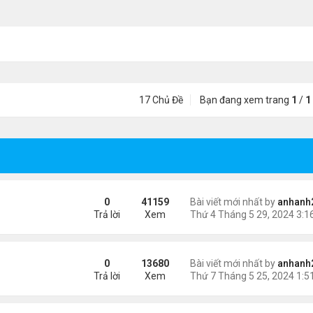
17 Chủ Đề
Bạn đang xem trang
1
/
1
0
41159
Bài viết mới nhất by
anhanh
Trả lời
Xem
0
13680
Bài viết mới nhất by
anhanh
Trả lời
Xem