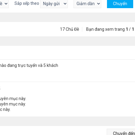
Sắp xếp theo
17 Chủ Đề
Bạn đang xem trang
1
/
1
nào đang trực tuyến và 5 khách
.
huyên mục này.
huyên mục này.
c này.
Chuyển đế