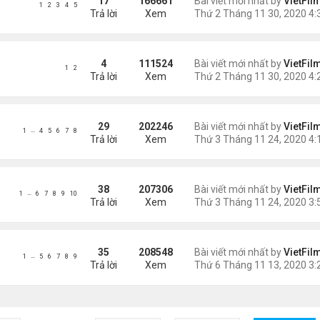
17
166661
Bài viết mới nhất by
VietFil
1
2
3
4
5
Trả lời
Xem
4
111524
Bài viết mới nhất by
VietFil
1
2
Trả lời
Xem
29
202246
Bài viết mới nhất by
VietFil
…
1
4
5
6
7
8
Trả lời
Xem
38
207306
Bài viết mới nhất by
VietFil
…
1
6
7
8
9
10
Trả lời
Xem
35
208548
Bài viết mới nhất by
VietFil
…
1
5
6
7
8
9
Trả lời
Xem