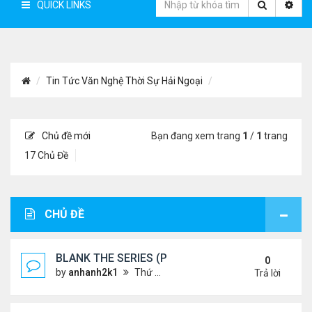
QUICK LINKS
Tin Tức Văn Nghệ Thời Sự Hải Ngoại
Chủ đề mới
Bạn đang xem trang
1
/
1
trang
17 Chủ Đề
CHỦ ĐỀ
BLANK THE SERIES (PHẦN 2)
0
by
anhanh2k1
Thứ 4 Tháng 5 29, 2024 3:16 am
Trả lời