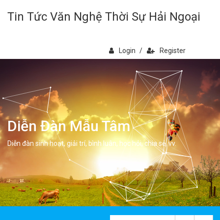
Tin Tức Văn Nghệ Thời Sự Hải Ngoại
Login
/
Register
Diễn Đàn Mẫu Tâm
Diễn đàn sinh hoạt, giải trí, bình luân, học hỏi, chia sẻ, vv.