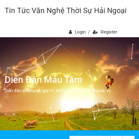
Tin Tức Văn Nghệ Thời Sự Hải Ngoại
Login
/
Register
Diễn Đàn Mẫu Tâm
Diễn đàn sinh hoạt, giải trí, bình luân, học hỏi, chia sẻ, vv.