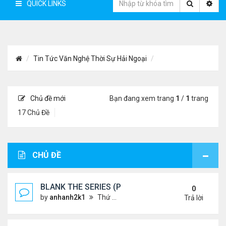
QUICK LINKS
Tin Tức Văn Nghệ Thời Sự Hải Ngoại
Chủ đề mới
Bạn đang xem trang
1
/
1
trang
17 Chủ Đề
CHỦ ĐỀ
BLANK THE SERIES (PHẦN 2)
0
by
anhanh2k1
Thứ 4 Tháng 5 29, 2024 3:16 am
Trả lời