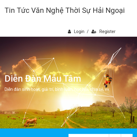
Tin Tức Văn Nghệ Thời Sự Hải Ngoại
Login
/
Register
Diễn Đàn Mẫu Tâm
Diễn đàn sinh hoạt, giải trí, bình luân, học hỏi, chia sẻ, vv.