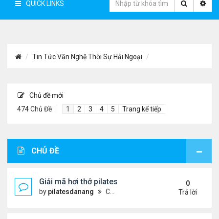
QUICK LINKS
Tin Tức Văn Nghệ Thời Sự Hải Ngoại
Chủ đề mới
474 Chủ Đề
1
2
3
4
5
Trang kế tiếp
CHỦ ĐỀ
Giải mã hơi thở pilates: Chìa khóa vàng cho sức k
0
by
pilatesdanang
Chủ nhật Tháng 7 27, 2025 12:57 pm
Trả lời