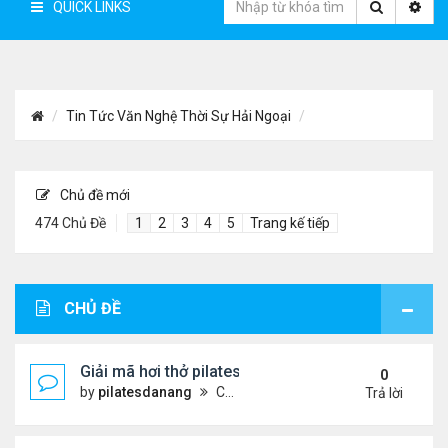
QUICK LINKS
Tin Tức Văn Nghệ Thời Sự Hải Ngoại
Chủ đề mới
474 Chủ Đề
1
2
3
4
5
Trang kế tiếp
CHỦ ĐỀ
Giải mã hơi thở pilates: Chìa khóa vàng cho sức k
0
by
pilatesdanang
Chủ nhật Tháng 7 27, 2025 12:57 pm
Trả lời