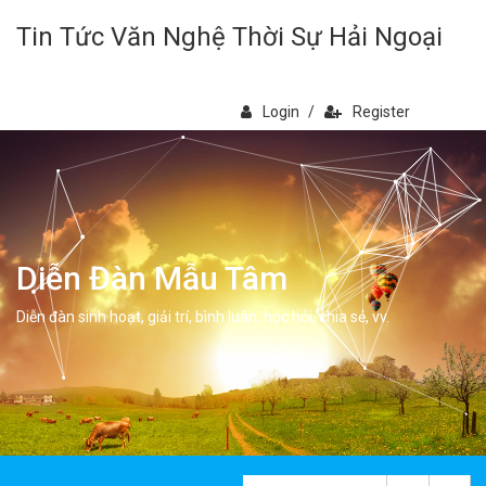
Tin Tức Văn Nghệ Thời Sự Hải Ngoại
Login
/
Register
Diễn Đàn Mẫu Tâm
Diễn đàn sinh hoạt, giải trí, bình luân, học hỏi, chia sẻ, vv.