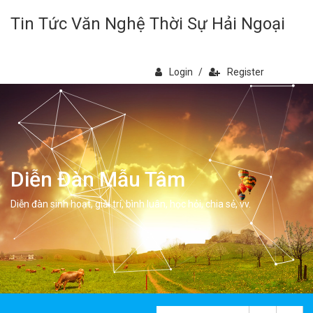
Tin Tức Văn Nghệ Thời Sự Hải Ngoại
Login
/
Register
Diễn Đàn Mẫu Tâm
Diễn đàn sinh hoạt, giải trí, bình luân, học hỏi, chia sẻ, vv.