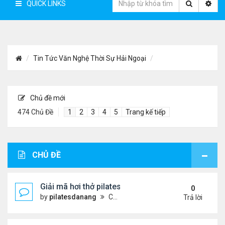
QUICK LINKS
Tin Tức Văn Nghệ Thời Sự Hải Ngoại
Chủ đề mới
474 Chủ Đề
1
2
3
4
5
Trang kế tiếp
CHỦ ĐỀ
Giải mã hơi thở pilates: Chìa khóa vàng cho sức k
0
by
pilatesdanang
Chủ nhật Tháng 7 27, 2025 12:57 pm
Trả lời