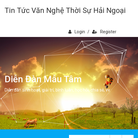
Tin Tức Văn Nghệ Thời Sự Hải Ngoại
Login
/
Register
Diễn Đàn Mẫu Tâm
Diễn đàn sinh hoạt, giải trí, bình luân, học hỏi, chia sẻ, vv.