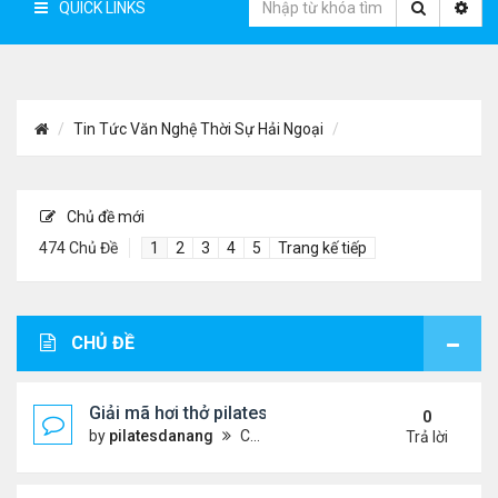
QUICK LINKS
Tin Tức Văn Nghệ Thời Sự Hải Ngoại
Chủ đề mới
474 Chủ Đề
1
2
3
4
5
Trang kế tiếp
CHỦ ĐỀ
Giải mã hơi thở pilates: Chìa khóa vàng cho sức k
0
by
pilatesdanang
Chủ nhật Tháng 7 27, 2025 12:57 pm
Trả lời