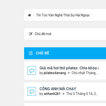
Tin Tức Văn Nghệ Thời Sự Hải Ngoại
Chủ đề mới
CHỦ ĐỀ
Giải mã hơi thở pilates: Chìa khóa và
by
pilatesdanang
Chủ nhật Tháng 7 27, 2025 12:57 pm
CÕNG ANH MÀ CHẠY
by
anhanh2k1
Thứ 5 Tháng 5 16, 2024 2:19 am