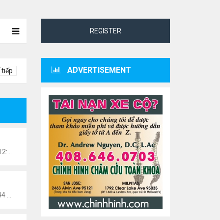
REGISTER
ADVERTISEMENT
 tiếp
danang
Chủ nhật Tháng 7 27, 2025 12:57 pm
n0201
Thứ 5 Tháng 8 15, 2024 10:44 pm