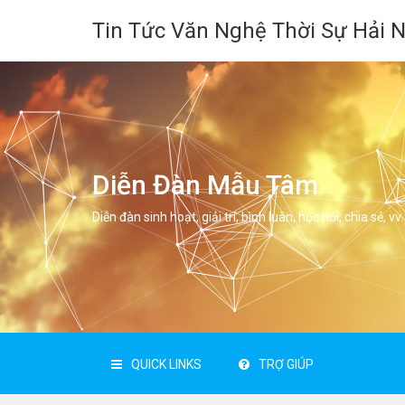
Tin Tức Văn Nghệ Thời Sự Hải 
Diễn Đàn Mẫu Tâm
Diễn đàn sinh hoạt, giải trí, bình luân, học hỏi, chia sẻ, vv.
QUICK LINKS
TRỢ GIÚP