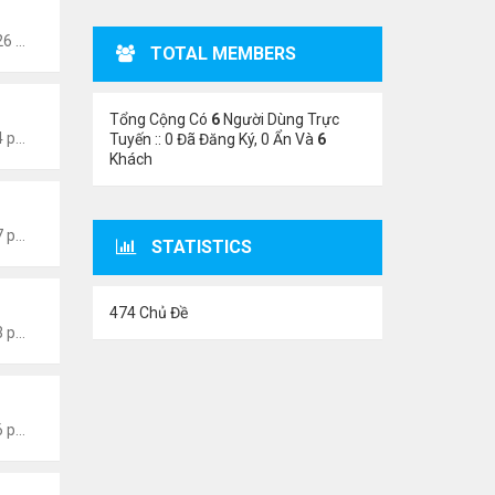
Thứ 5 Tháng 6 22, 2023 12:26 pm
TOTAL MEMBERS
Tổng Cộng Có
6
Người Dùng Trực
Thứ 6 Tháng 1 13, 2023 4:54 pm
Tuyến :: 0 Đã Đăng Ký, 0 Ẩn Và
6
Khách
Thứ 6 Tháng 1 13, 2023 4:47 pm
STATISTICS
474 Chủ Đề
Thứ 6 Tháng 1 13, 2023 4:43 pm
Thứ 6 Tháng 1 13, 2023 1:26 pm