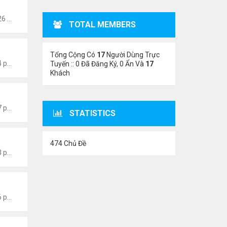
Thứ 5 Tháng 6 22, 2023 12:26 pm
TOTAL MEMBERS
Tổng Cộng Có
17
Người Dùng Trực
Thứ 6 Tháng 1 13, 2023 4:54 pm
Tuyến :: 0 Đã Đăng Ký, 0 Ẩn Và
17
Khách
Thứ 6 Tháng 1 13, 2023 4:47 pm
STATISTICS
474 Chủ Đề
Thứ 6 Tháng 1 13, 2023 4:43 pm
Thứ 6 Tháng 1 13, 2023 1:26 pm