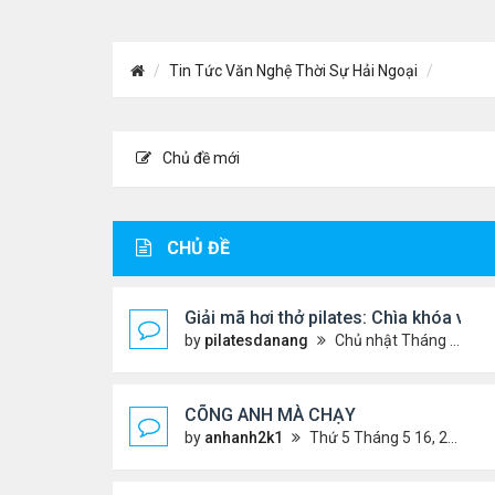
Tin Tức Văn Nghệ Thời Sự Hải Ngoại
Chủ đề mới
CHỦ ĐỀ
Giải mã hơi thở pilates: Chìa khóa và
by
pilatesdanang
Chủ nhật Tháng 7 27, 2025 12:57 pm
CÕNG ANH MÀ CHẠY
by
anhanh2k1
Thứ 5 Tháng 5 16, 2024 2:19 am