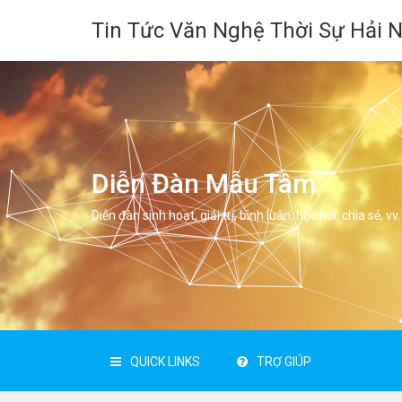
Tin Tức Văn Nghệ Thời Sự Hải 
Diễn Đàn Mẫu Tâm
Diễn đàn sinh hoạt, giải trí, bình luân, học hỏi, chia sẻ, vv.
QUICK LINKS
TRỢ GIÚP