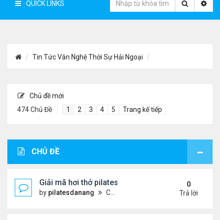
QUICK LINKS
Tin Tức Văn Nghệ Thời Sự Hải Ngoại
Chủ đề mới
474 Chủ Đề
1
2
3
4
5
Trang kế tiếp
CHỦ ĐỀ
Giải mã hơi thở pilates: Chìa khóa vàng cho sức k
0
by
pilatesdanang
Chủ nhật Tháng 7 27, 2025 12:57 pm
Trả lời