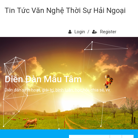
Tin Tức Văn Nghệ Thời Sự Hải Ngoại
Login
/
Register
Diễn Đàn Mẫu Tâm
Diễn đàn sinh hoạt, giải trí, bình luân, học hỏi, chia sẻ, vv.