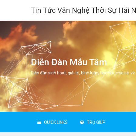
Tin Tức Văn Nghệ Thời Sự Hải 
Diễn Đàn Mẫu Tâm
Diễn đàn sinh hoạt, giải trí, bình luân, học hỏi, chia sẻ, vv.
QUICK LINKS
TRỢ GIÚP