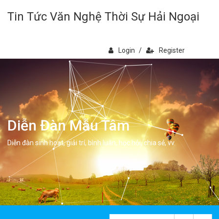
Tin Tức Văn Nghệ Thời Sự Hải Ngoại
Login
/
Register
Diễn Đàn Mẫu Tâm
Diễn đàn sinh hoạt, giải trí, bình luân, học hỏi, chia sẻ, vv.