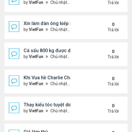
by
VietFun
Chủ nhật Tháng 10 18, 2020 7:09 pm
Trả lời
Xin làm đàn ông kiếp sau
0
by
VietFun
Chủ nhật Tháng 10 18, 2020 7:04 pm
Trả lời
Cá sấu 800 kg được di chuyển sang nơi mới
0
by
VietFun
Chủ nhật Tháng 10 18, 2020 6:52 pm
Trả lời
Khi Vua hề Charlie Chaplin (Sạc Lô) làm lính
0
by
VietFun
Chủ nhật Tháng 10 18, 2020 6:46 pm
Trả lời
Thay kiểu tóc tuyệt diệu
0
by
VietFun
Chủ nhật Tháng 10 18, 2020 6:44 pm
Trả lời
Giả làm thú