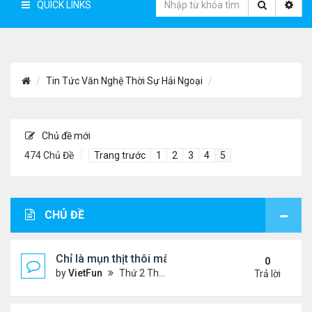
QUICK LINKS
Tin Tức Văn Nghệ Thời Sự Hải Ngoại
Chủ đề mới
474 Chủ Đề
Trang trước
1
2
3
4
5
CHỦ ĐỀ
Chỉ là mụn thịt thôi mà
0
by
VietFun
Thứ 2 Tháng 12 21, 2020 1:01 pm
Trả lời