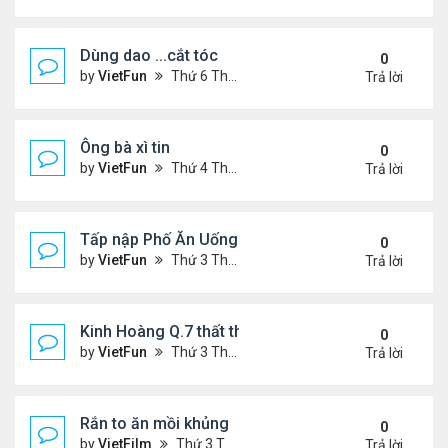
Dùng dao ...cắt tóc
0
by
VietFun
Thứ 6 Tháng 10 23, 2020 3:36 pm
Trả lời
Ông bà xì tin
0
by
VietFun
Thứ 4 Tháng 10 21, 2020 10:46 pm
Trả lời
Tấp nập Phố Ăn Uống Quận 4 Sài Gòn
0
by
VietFun
Thứ 3 Tháng 10 20, 2020 5:03 pm
Trả lời
Kinh Hoàng Q.7 thất thủ ngập nước
0
by
VietFun
Thứ 3 Tháng 10 20, 2020 5:01 pm
Trả lời
Rắn to ăn mồi khủng
0
by
VietFilm
Thứ 3 Tháng 10 20, 2020 1:39 pm
Trả lời