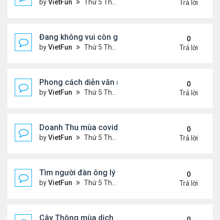
by
VietFun
Thứ 5 Tháng 12 03, 2020 3:56 pm
Trả lời
Đang không vui còn gặp bọn choi choi
0
by
VietFun
Thứ 5 Tháng 12 03, 2020 3:50 pm
Trả lời
Phong cách diễn văn nghệ mới
0
by
VietFun
Thứ 5 Tháng 12 03, 2020 3:47 pm
Trả lời
Doanh Thu mùa covid 2021
0
by
VietFun
Thứ 5 Tháng 12 03, 2020 2:53 pm
Trả lời
Tìm người đàn ông lý tưởng
0
by
VietFun
Thứ 5 Tháng 12 03, 2020 11:11 am
Trả lời
Cây Thông mùa dịch
0