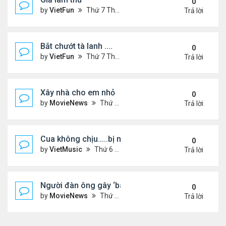
0
by
VietFun
Thứ 7 Tháng 10 17, 2020 10:02 pm
Trả lời
Bắt chướt tà lanh ....
0
by
VietFun
Thứ 7 Tháng 10 17, 2020 10:01 pm
Trả lời
Xây nhà cho em nhỏ
0
by
MovieNews
Thứ 6 Tháng 10 16, 2020 4:00 pm
Trả lời
Cua không chịu.....bị nấu
0
by
VietMusic
Thứ 6 Tháng 10 16, 2020 12:56 pm
Trả lời
Người đàn ông gây ‘bão’ mạng với hình xăm như lỗ
0
by
MovieNews
Thứ 6 Tháng 10 16, 2020 10:28 am
Trả lời