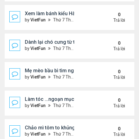
Xem làm bánh kiểu Hàn Quốc
0
by
VietFun
Thứ 7 Tháng 10 31, 2020 10:51 am
Trả lời
Dành lại chó cưng từ tay ...Kangaroo
0
by
VietFun
Thứ 7 Tháng 10 31, 2020 10:49 am
Trả lời
Mẹ mèo bầu bì tìm người giúp đẻ
0
by
VietFun
Thứ 7 Tháng 10 31, 2020 10:43 am
Trả lời
Làm tóc ...ngoạn mục cho bà
0
by
VietFun
Thứ 7 Tháng 10 31, 2020 10:37 am
Trả lời
Chảo mì tôm to khủng
0
by
VietFun
Thứ 7 Tháng 10 31, 2020 10:21 am
Trả lời