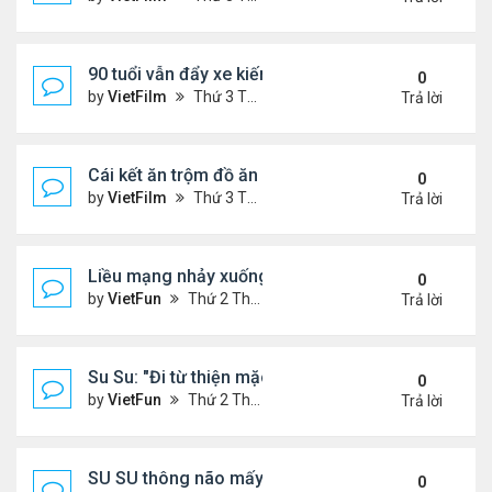
90 tuổi vẫn đẩy xe kiếm tiền nuôi chồng
0
by
VietFilm
Thứ 3 Tháng 10 20, 2020 1:32 pm
Trả lời
Cái kết ăn trộm đồ ăn của đại bàng
0
by
VietFilm
Thứ 3 Tháng 10 20, 2020 1:30 pm
Trả lời
Liều mạng nhảy xuống vực
0
by
VietFun
Thứ 2 Tháng 10 19, 2020 8:59 pm
Trả lời
Su Su: "Đi từ thiện mặc gì kệ người ta"
0
by
VietFun
Thứ 2 Tháng 10 19, 2020 8:42 pm
Trả lời
SU SU thông não mấy má Cà Khịa Ca Sỹ Thủy Tiên 
0